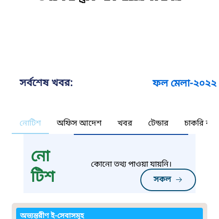
সর্বশেষ খবর:
ফল মেলা-২০২২
নোটিশ
অফিস আদেশ
খবর
টেন্ডার
চাকরি কর্ন
নো
কোনো তথ্য পাওয়া যায়নি।
টিশ
সকল
অভ্যন্তরীণ ই-সেবাসমূহ