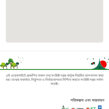
প্রবাসী কল সেন্টার
১৬৫৭৫
ই-জিপি ইমার্জেন্সি হটলাইন
১০০
বাংলাদেশ টেলিযোগাযোগ সেবা সংক্রান্ত
হটলাইন
১৬৯৯৯
এই ওয়েবসাইটে প্রকাশিত সকল তথ্য সংশ্লিষ্ট দপ্তর কর্তৃক নিয়মিত হালনাগাদ করা
হয়। তথ্যের যথার্থতা, নির্ভুলতা ও নির্ভরযোগ্যতা নিশ্চিত করতে সংশ্লিষ্ট দপ্তর সর্বদা
সচেষ্ট।
বিদ্যুৎ বিভাগ সেবা সংক্রান্ত হটলাইন
১৬৬৯৯
পরিকল্পনা এবং বাস্তবায়ন